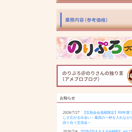
お知らせ
2026/7/27
【互助会会員様限定】R8年度
しさ広がる出会い～最高の一杯を入れなが
語り合う交流会～
2026/7/4
2026/7/5まるまるHAPPY_vol.1