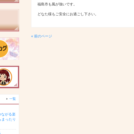
福島市も風が強いです。
どなた様もご安全にお過ごし下さい。
« 前のページ
一覧
つながる楽
らまったり
5