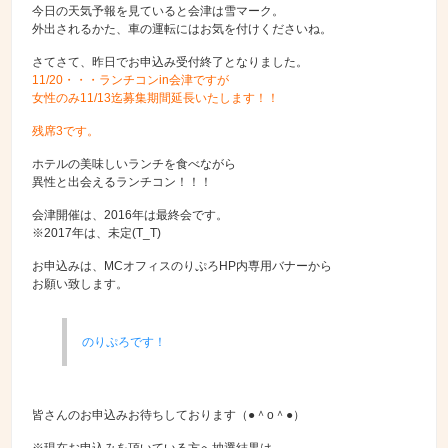
今日の天気予報を見ていると会津は雪マーク。
外出されるかた、車の運転にはお気を付けくださいね。
さてさて、昨日でお申込み受付終了となりました。
11/20・・・ランチコンin会津ですが
女性のみ11/13迄募集期間延長いたします！！
残席3です。
ホテルの美味しいランチを食べながら
異性と出会えるランチコン！！！
会津開催は、2016年は最終会です。
※2017年は、未定(T_T)
お申込みは、MCオフィスのりぷろHP内専用バナーから
お願い致します。
のりぷろです！
皆さんのお申込みお待ちしております（●＾o＾●）