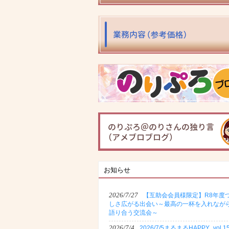
お知らせ
2026/7/27
【互助会会員様限定】R8年度
しさ広がる出会い～最高の一杯を入れなが
語り合う交流会～
2026/7/4
2026/7/5まるまるHAPPY_vol.1