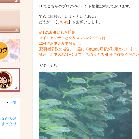
FBでこちらのブログやイベント情報記載しております。
早めに情報欲しいよ～というあなた、
どうか、【
いいね
】をお願いします。
※12/18 ◆いわき開催
メイクセミナーとクリスマスパーティは
12/4迄お申込み受付ます。
(応募者多数の場合、抽選にて参加の可否が決定となります
詳細、お申込みはMCオフィスのりぷろHPをご確認くださ
では、また～
一覧
つながる楽
らまったり
5