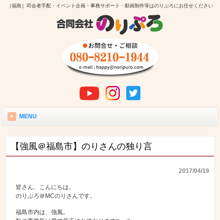
［福島］司会者手配・イベント企画・事務サポート・動画制作等はのりぷろにお任せください
MENU
【強風＠福島市】のりさんの独り言
2017/04/19
皆さん、こんにちは。
のりぷろ＠MCのりさんです。
福島市内は、強風。