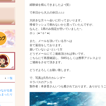
経験値を積んできましたよ~(笑）
で本日から大人の休日♫♫♫
大好きな方々へ会いに行ってまいります。
帰省ラッシュで座れないかと思っていたんですが、
なんと、1席のみ指定が空いていました~。
ホッ（●＾o＾●）
また、メールを頂いている方へは
全て返信をしております。
届いていないよ~という方
どうぞメールにてご連絡頂ければ幸いです。
こちらにて再度確認し、SMSもしくは携帯アドレスより
ご連絡をさせて頂きます。
どうぞよろしくお願い致します。
で、写真は5月のカレンダー
一覧
※ラパスのアシカ
製作者：本多晋さんいつも癒されております。ありがとう
つながる楽
らまったり
5