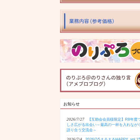
お知らせ
2026/7/27
【互助会会員様限定】R8年度
しさ広がる出会い～最高の一杯を入れなが
語り合う交流会～
2026/7/4
2026/7/5まるまるHAPPY_vol.1