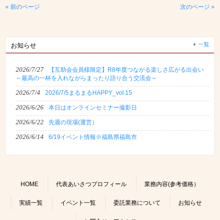
« 前のページ
次のページ »
一覧
お知らせ
2026/7/27
【互助会会員様限定】R8年度つながる楽しさ広がる出会い
～最高の一杯を入れながらまったり語り合う交流会～
2026/7/4
2026/7/5まるまるHAPPY_vol.15
2026/6/26
本日はオンラインセミナー撮影日
2026/6/22
先週の現場(運営）
2026/6/14
6/19イベント情報※福島県福島市
HOME
代表あいさつプロフィール
業務内容(参考価格）
実績一覧
イベント一覧
委託業務について
お知らせ