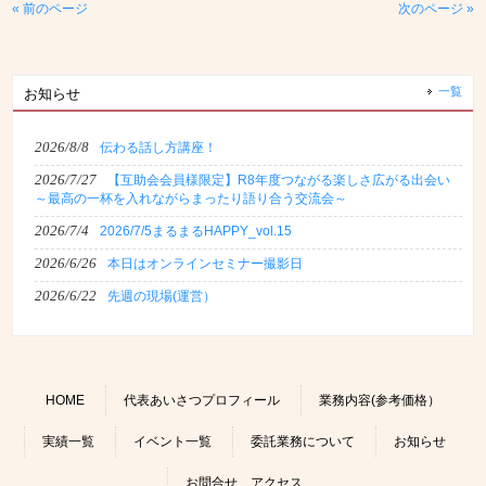
« 前のページ
次のページ »
一覧
お知らせ
2026/8/8
伝わる話し方講座！
2026/7/27
【互助会会員様限定】R8年度つながる楽しさ広がる出会い
～最高の一杯を入れながらまったり語り合う交流会～
2026/7/4
2026/7/5まるまるHAPPY_vol.15
2026/6/26
本日はオンラインセミナー撮影日
2026/6/22
先週の現場(運営）
HOME
代表あいさつプロフィール
業務内容(参考価格）
実績一覧
イベント一覧
委託業務について
お知らせ
お問合せ アクセス