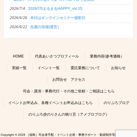
2026/7/4
2026/7/5まるまるHAPPY_vol.15
2026/6/26
本日はオンラインセミナー撮影日
2026/6/22
先週の現場(運営）
HOME
代表あいさつプロフィール
業務内容(参考価格）
実績一覧
イベント一覧
委託業務について
お知らせ
お問合せ アクセス
司会・講演・事務代行・その他ご依頼・ご相談はこちら
イベントお申込み、各種イベントお申込みはこちら
のりぷろブログ
のりぷろ@のりさんの独り言（アメブロブログ）
Copyright © 2026 ［福島］司会者手配・イベント企画・事務サポート・動画制作等はのりぷろにお