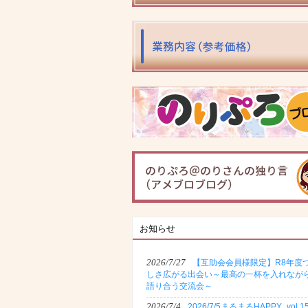
お知らせ
2026/7/27
【互助会会員様限定】R8年度
しさ広がる出会い～最高の一杯を入れなが
語り合う交流会～
2026/7/4
2026/7/5まるまるHAPPY_vol.1