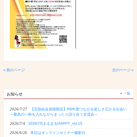
« 前のページ
次のページ »
一覧
お知らせ
2026/7/27
【互助会会員様限定】R8年度つながる楽しさ広がる出会い
～最高の一杯を入れながらまったり語り合う交流会～
2026/7/4
2026/7/5まるまるHAPPY_vol.15
2026/6/26
本日はオンラインセミナー撮影日