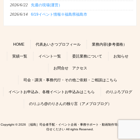
2026/6/22
先週の現場(運営）
2026/6/14
6/19イベント情報※福島県福島市
HOME
代表あいさつプロフィール
業務内容(参考価格）
実績一覧
イベント一覧
委託業務について
お知らせ
お問合せ アクセス
司会・講演・事務代行・その他ご依頼・ご相談はこちら
イベントお申込み、各種イベントお申込みはこちら
のりぷろブログ
のりぷろ@のりさんの独り言（アメブロブログ）
Copyright © 2026 ［福島］司会者手配・イベント企画・事務サポート・動画制作等はのりぷろにお
任せください All rights Reserved.