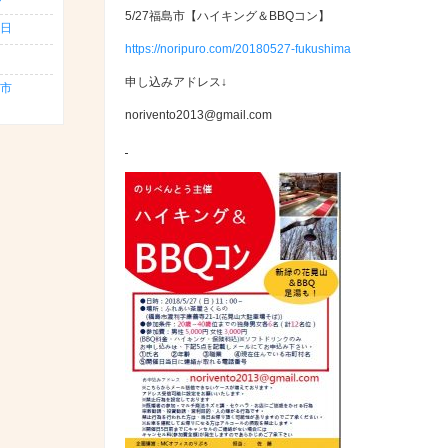
5/27福島市【ハイキング＆BBQコン】
日
https://noripuro.com/20180527-fukushima
申し込みアドレス↓
島市
norivento2013@gmail.com