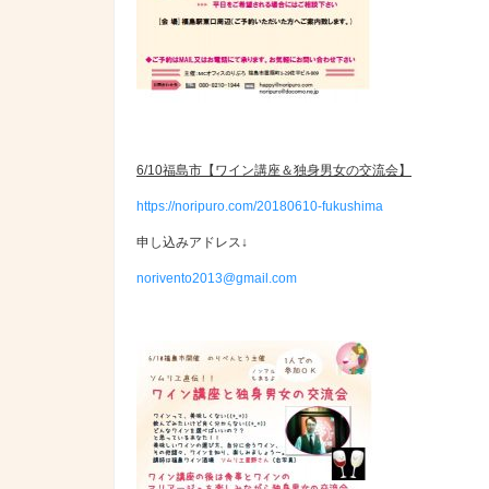
6/10福島市【ワイン講座＆独身男女の交流会】
https://noripuro.com/20180610-fukushima
申し込みアドレス↓
norivento2013@gmail.com