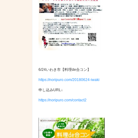
6/24いわき市【料理de合コン】
https://noripuro.com/20180624-iwaki
申し込みURL↓
https://noripuro.com/contact2