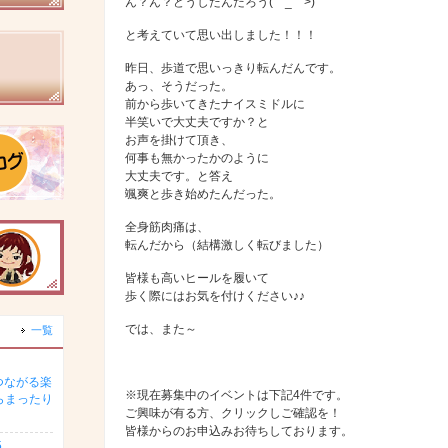
ん？ん？どうしたんだろう(゜_゜>)
と考えていて思い出しました！！！
昨日、歩道で思いっきり転んだんです。
あっ、そうだった。
前から歩いてきたナイスミドルに
半笑いで大丈夫ですか？と
お声を掛けて頂き、
何事も無かったかのように
大丈夫です。と答え
颯爽と歩き始めたんだった。
全身筋肉痛は、
転んだから（結構激しく転びました）
皆様も高いヒールを履いて
歩く際にはお気を付けください♪♪
では、また～
一覧
つながる楽
※現在募集中のイベントは下記4件です。
らまったり
ご興味が有る方、クリックしご確認を！
皆様からのお申込みお待ちしております。
5