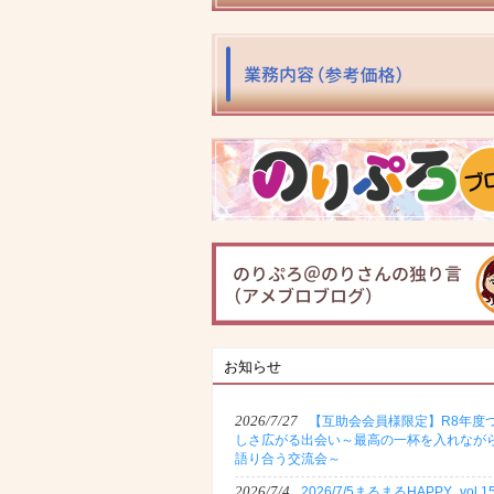
お知らせ
2026/7/27
【互助会会員様限定】R8年度
しさ広がる出会い～最高の一杯を入れなが
語り合う交流会～
2026/7/4
2026/7/5まるまるHAPPY_vol.1