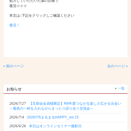
処方していただいた薬のお蔭で
復活☆☆☆
本文は↓下記をクリックしご確認ください
復活！
« 前のページ
次のページ »
一覧
お知らせ
2026/7/27
【互助会会員様限定】R8年度つながる楽しさ広がる出会い
～最高の一杯を入れながらまったり語り合う交流会～
2026/7/4
2026/7/5まるまるHAPPY_vol.15
2026/6/26
本日はオンラインセミナー撮影日