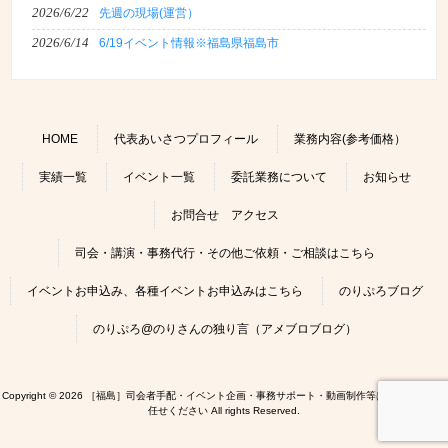
2026/6/22
先週の現場(運営）
2026/6/14
6/19イベント情報※福島県福島市
HOME
代表あいさつプロフィール
業務内容(参考価格）
実績一覧
イベント一覧
委託業務について
お知らせ
お問合せ アクセス
司会・講演・事務代行・その他ご依頼・ご相談はこちら
イベントお申込み、各種イベントお申込みはこちら
のりぷろブログ
のりぷろ@のりさんの独り言（アメブロブログ）
Copyright © 2026 ［福島］司会者手配・イベント企画・事務サポート・動画制作等はのりぷろにお
任せください All rights Reserved.