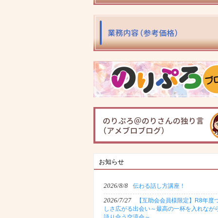
お知らせ
2026/8/8
伝わる話し方講座！
2026/7/27
【互助会会員様限定】R8年度
しさ広がる出会い～最高の一杯を入れなが
語り合う交流会～