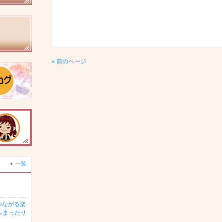
« 前のページ
一覧
つながる楽
らまったり