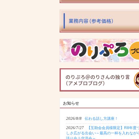
お知らせ
2026/8/8
伝わる話し方講座！
2026/7/27
【互助会会員様限定】R8年度
しさ広がる出会い～最高の一杯を入れなが
語り合う交流会～