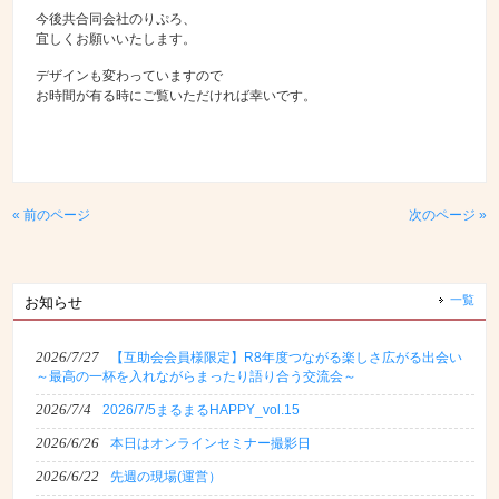
今後共合同会社のりぷろ、
宜しくお願いいたします。
デザインも変わっていますので
お時間が有る時にご覧いただければ幸いです。
« 前のページ
次のページ »
一覧
お知らせ
2026/7/27
【互助会会員様限定】R8年度つながる楽しさ広がる出会い
～最高の一杯を入れながらまったり語り合う交流会～
2026/7/4
2026/7/5まるまるHAPPY_vol.15
2026/6/26
本日はオンラインセミナー撮影日
2026/6/22
先週の現場(運営）