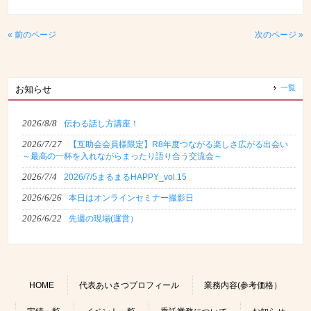
« 前のページ
次のページ »
一覧
お知らせ
2026/8/8
伝わる話し方講座！
2026/7/27
【互助会会員様限定】R8年度つながる楽しさ広がる出会い
～最高の一杯を入れながらまったり語り合う交流会～
2026/7/4
2026/7/5まるまるHAPPY_vol.15
2026/6/26
本日はオンラインセミナー撮影日
2026/6/22
先週の現場(運営）
HOME
代表あいさつプロフィール
業務内容(参考価格）