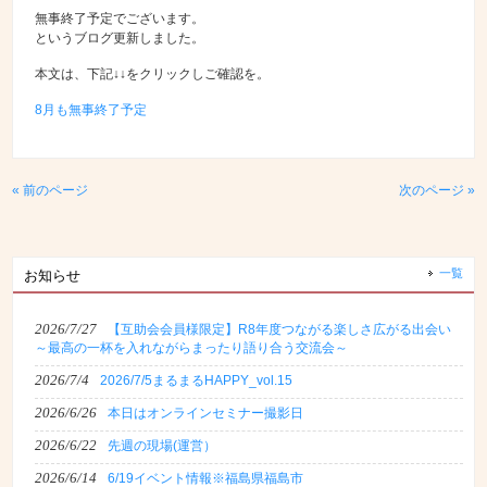
無事終了予定でございます。
というブログ更新しました。
本文は、下記↓↓をクリックしご確認を。
8月も無事終了予定
« 前のページ
次のページ »
一覧
お知らせ
2026/7/27
【互助会会員様限定】R8年度つながる楽しさ広がる出会い
～最高の一杯を入れながらまったり語り合う交流会～
2026/7/4
2026/7/5まるまるHAPPY_vol.15
2026/6/26
本日はオンラインセミナー撮影日
2026/6/22
先週の現場(運営）
2026/6/14
6/19イベント情報※福島県福島市