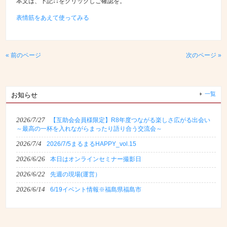
本文は、下記↓↓をクリックしご確認を。
表情筋をあえて使ってみる
« 前のページ
次のページ »
一覧
お知らせ
2026/7/27
【互助会会員様限定】R8年度つながる楽しさ広がる出会い
～最高の一杯を入れながらまったり語り合う交流会～
2026/7/4
2026/7/5まるまるHAPPY_vol.15
2026/6/26
本日はオンラインセミナー撮影日
2026/6/22
先週の現場(運営）
2026/6/14
6/19イベント情報※福島県福島市