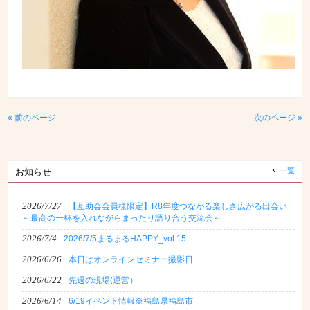
« 前のページ
次のページ »
一覧
お知らせ
2026/7/27
【互助会会員様限定】R8年度つながる楽しさ広がる出会い
～最高の一杯を入れながらまったり語り合う交流会～
2026/7/4
2026/7/5まるまるHAPPY_vol.15
2026/6/26
本日はオンラインセミナー撮影日
2026/6/22
先週の現場(運営）
2026/6/14
6/19イベント情報※福島県福島市