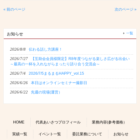
« 前のページ
次のページ »
一覧
お知らせ
2026/8/8
伝わる話し方講座！
2026/7/27
【互助会会員様限定】R8年度つながる楽しさ広がる出会い
～最高の一杯を入れながらまったり語り合う交流会～
2026/7/4
2026/7/5まるまるHAPPY_vol.15
2026/6/26
本日はオンラインセミナー撮影日
2026/6/22
先週の現場(運営）
HOME
代表あいさつプロフィール
業務内容(参考価格）
実績一覧
イベント一覧
委託業務について
お知らせ