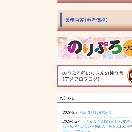
お知らせ
2026/8/8
伝わる話し方講座！
2026/7/27
【互助会会員様限定】R8年度
しさ広がる出会い～最高の一杯を入れなが
語り合う交流会～