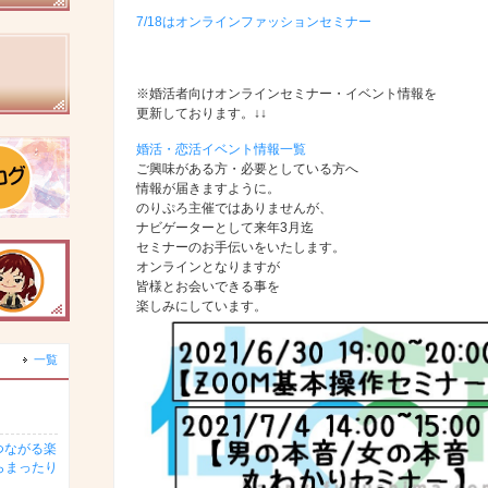
7/18はオンラインファッションセミナー
※婚活者向けオンラインセミナー・イベント情報を
更新しております。↓↓
婚活・恋活イベント情報一覧
ご興味がある方・必要としている方へ
情報が届きますように。
のりぷろ主催ではありませんが、
ナビゲーターとして来年3月迄
セミナーのお手伝いをいたします。
オンラインとなりますが
皆様とお会いできる事を
楽しみにしています。
一覧
つながる楽
らまったり