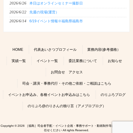
2026/6/26
本日はオンラインセミナー撮影日
2026/6/22
先週の現場(運営）
2026/6/14
6/19イベント情報※福島県福島市
HOME
代表あいさつプロフィール
業務内容(参考価格）
実績一覧
イベント一覧
委託業務について
お知らせ
お問合せ アクセス
司会・講演・事務代行・その他ご依頼・ご相談はこちら
イベントお申込み、各種イベントお申込みはこちら
のりぷろブログ
のりぷろ@のりさんの独り言（アメブロブログ）
Copyright © 2026 ［福島］司会者手配・イベント企画・事務サポート・動画制作等はのりぷろにお
任せください All rights Reserved.