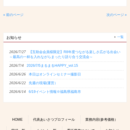
« 前のページ
次のページ »
一覧
お知らせ
2026/7/27
【互助会会員様限定】R8年度つながる楽しさ広がる出会い
～最高の一杯を入れながらまったり語り合う交流会～
2026/7/4
2026/7/5まるまるHAPPY_vol.15
2026/6/26
本日はオンラインセミナー撮影日
2026/6/22
先週の現場(運営）
2026/6/14
6/19イベント情報※福島県福島市
HOME
代表あいさつプロフィール
業務内容(参考価格）