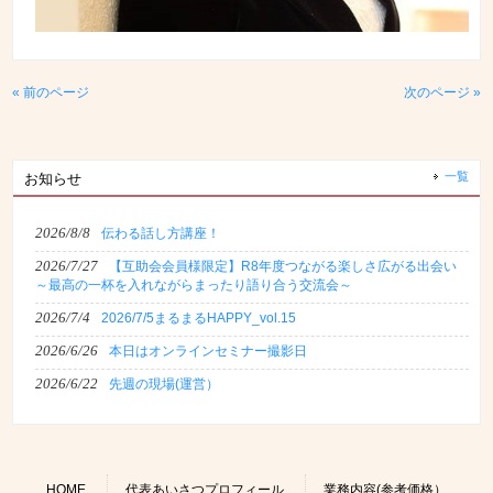
« 前のページ
次のページ »
一覧
お知らせ
2026/8/8
伝わる話し方講座！
2026/7/27
【互助会会員様限定】R8年度つながる楽しさ広がる出会い
～最高の一杯を入れながらまったり語り合う交流会～
2026/7/4
2026/7/5まるまるHAPPY_vol.15
2026/6/26
本日はオンラインセミナー撮影日
2026/6/22
先週の現場(運営）
HOME
代表あいさつプロフィール
業務内容(参考価格）