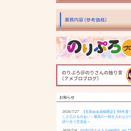
お知らせ
2026/7/27
【互助会会員様限定】R8年度
しさ広がる出会い～最高の一杯を入れなが
語り合う交流会～
2026/7/4
2026/7/5まるまるHAPPY_vol.1