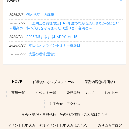
お知らせ
2026/8/8
伝わる話し方講座！
2026/7/27
【互助会会員様限定】R8年度つながる楽しさ広がる出会い
～最高の一杯を入れながらまったり語り合う交流会～
2026/7/4
2026/7/5まるまるHAPPY_vol.15
2026/6/26
本日はオンラインセミナー撮影日
2026/6/22
先週の現場(運営）
HOME
代表あいさつプロフィール
業務内容(参考価格）
実績一覧
イベント一覧
委託業務について
お知らせ
お問合せ アクセス
司会・講演・事務代行・その他ご依頼・ご相談はこちら
イベントお申込み、各種イベントお申込みはこちら
のりぷろブログ