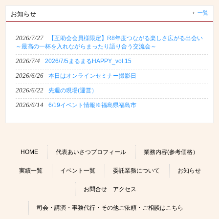
一覧
お知らせ
2026/7/27
【互助会会員様限定】R8年度つながる楽しさ広がる出会い
～最高の一杯を入れながらまったり語り合う交流会～
2026/7/4
2026/7/5まるまるHAPPY_vol.15
2026/6/26
本日はオンラインセミナー撮影日
2026/6/22
先週の現場(運営）
2026/6/14
6/19イベント情報※福島県福島市
HOME
代表あいさつプロフィール
業務内容(参考価格）
実績一覧
イベント一覧
委託業務について
お知らせ
お問合せ アクセス
司会・講演・事務代行・その他ご依頼・ご相談はこちら