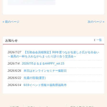
« 前のページ
次のページ »
一覧
お知らせ
2026/7/27
【互助会会員様限定】R8年度つながる楽しさ広がる出会い
～最高の一杯を入れながらまったり語り合う交流会～
2026/7/4
2026/7/5まるまるHAPPY_vol.15
2026/6/26
本日はオンラインセミナー撮影日
2026/6/22
先週の現場(運営）
2026/6/14
6/19イベント情報※福島県福島市