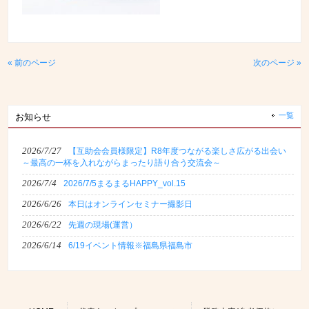
« 前のページ
次のページ »
一覧
お知らせ
2026/7/27
【互助会会員様限定】R8年度つながる楽しさ広がる出会い
～最高の一杯を入れながらまったり語り合う交流会～
2026/7/4
2026/7/5まるまるHAPPY_vol.15
2026/6/26
本日はオンラインセミナー撮影日
2026/6/22
先週の現場(運営）
2026/6/14
6/19イベント情報※福島県福島市