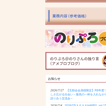
お知らせ
2026/7/27
【互助会会員様限定】R8年度
しさ広がる出会い～最高の一杯を入れなが
語り合う交流会～
2026/7/4
2026/7/5まるまるHAPPY_vol.1