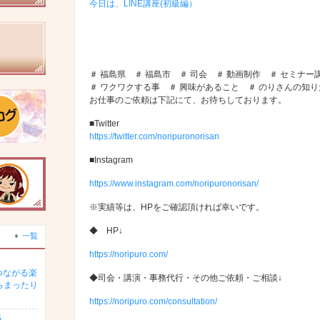
今日は、LINE講座(初級編）
＃ 福島県 ＃ 福島市 ＃ 司会 ＃ 動画制作 ＃ セミナー
＃ ワクワクする事 ＃ 興味があること ＃ のりさんの知
お仕事のご依頼は下記にて、お待ちしております。
■Twitter
https://twitter.com/noripuronorisan
■Instagram
https://www.instagram.com/noripuronorisan/
※実績等は、HPをご確認頂ければ幸いです。
◆ HP↓
一覧
https://noripuro.com/
つながる楽
◆司会・講演・事務代行・その他ご依頼・ご相談↓
らまったり
https://noripuro.com/consultation/
5