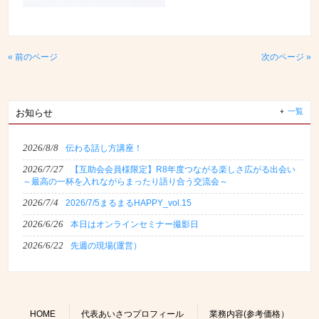
« 前のページ
次のページ »
一覧
お知らせ
2026/8/8
伝わる話し方講座！
2026/7/27
【互助会会員様限定】R8年度つながる楽しさ広がる出会い
～最高の一杯を入れながらまったり語り合う交流会～
2026/7/4
2026/7/5まるまるHAPPY_vol.15
2026/6/26
本日はオンラインセミナー撮影日
2026/6/22
先週の現場(運営）
HOME
代表あいさつプロフィール
業務内容(参考価格）