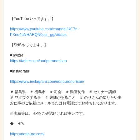
【YouTubeやってます。】
https://www.youtube.com/channel/UC7n-
PXnu4aNHARQN0qcr_gg/videos
【SNSやってます。】
■Twitter
https://twitter.com/noripuronorisan
■Instagram
https://www.instagram.com/noripuronorisan/
＃ 福島県 ＃ 福島市 ＃ 司会 ＃ 動画制作 ＃ セミナー講師
＃ ワクワクする事 ＃ 興味があること ＃ のりさんの知りたい事
お仕事のご依頼はメールまたはお電話にてお待ちしております。
※実績等は、HPをご確認頂ければ幸いです。
◆ HP↓
https://noripuro.com/