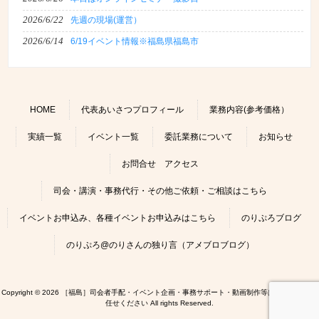
2026/6/22
先週の現場(運営）
2026/6/14
6/19イベント情報※福島県福島市
HOME
代表あいさつプロフィール
業務内容(参考価格）
実績一覧
イベント一覧
委託業務について
お知らせ
お問合せ アクセス
司会・講演・事務代行・その他ご依頼・ご相談はこちら
イベントお申込み、各種イベントお申込みはこちら
のりぷろブログ
のりぷろ@のりさんの独り言（アメブロブログ）
Copyright © 2026 ［福島］司会者手配・イベント企画・事務サポート・動画制作等はのりぷろにお
任せください All rights Reserved.