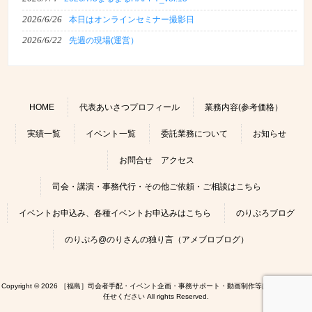
2026/6/26
本日はオンラインセミナー撮影日
2026/6/22
先週の現場(運営）
HOME
代表あいさつプロフィール
業務内容(参考価格）
実績一覧
イベント一覧
委託業務について
お知らせ
お問合せ アクセス
司会・講演・事務代行・その他ご依頼・ご相談はこちら
イベントお申込み、各種イベントお申込みはこちら
のりぷろブログ
のりぷろ@のりさんの独り言（アメブロブログ）
Copyright © 2026 ［福島］司会者手配・イベント企画・事務サポート・動画制作等はのりぷろにお
任せください All rights Reserved.