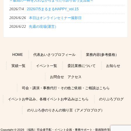
～最高の一杯を入れながらまったり語り合う交流会～
2026/7/4
2026/7/5まるまるHAPPY_vol.15
2026/6/26
本日はオンラインセミナー撮影日
2026/6/22
先週の現場(運営）
HOME
代表あいさつプロフィール
業務内容(参考価格）
実績一覧
イベント一覧
委託業務について
お知らせ
お問合せ アクセス
司会・講演・事務代行・その他ご依頼・ご相談はこちら
イベントお申込み、各種イベントお申込みはこちら
のりぷろブログ
のりぷろ@のりさんの独り言（アメブロブログ）
Copyright © 2026 ［福島］司会者手配・イベント企画・事務サポート・動画制作等はのりぷろにお