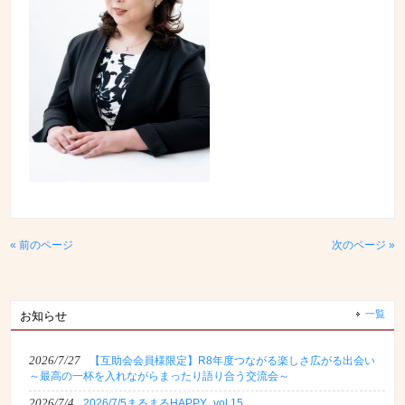
« 前のページ
次のページ »
一覧
お知らせ
2026/7/27
【互助会会員様限定】R8年度つながる楽しさ広がる出会い
～最高の一杯を入れながらまったり語り合う交流会～
2026/7/4
2026/7/5まるまるHAPPY_vol.15