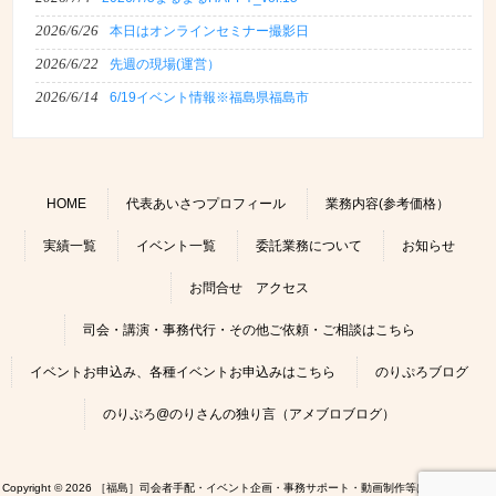
2026/6/26
本日はオンラインセミナー撮影日
2026/6/22
先週の現場(運営）
2026/6/14
6/19イベント情報※福島県福島市
HOME
代表あいさつプロフィール
業務内容(参考価格）
実績一覧
イベント一覧
委託業務について
お知らせ
お問合せ アクセス
司会・講演・事務代行・その他ご依頼・ご相談はこちら
イベントお申込み、各種イベントお申込みはこちら
のりぷろブログ
のりぷろ@のりさんの独り言（アメブロブログ）
Copyright © 2026 ［福島］司会者手配・イベント企画・事務サポート・動画制作等はのりぷろにお