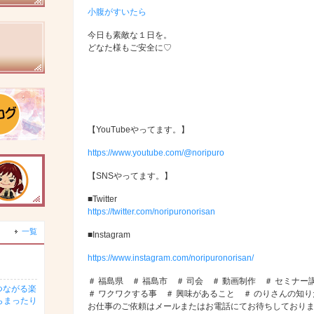
小腹がすいたら
今日も素敵な１日を。
どなた様もご安全に♡
【YouTubeやってます。】
https://www.youtube.com/@noripuro
【SNSやってます。】
■Twitter
https://twitter.com/noripuronorisan
一覧
■Instagram
https://www.instagram.com/noripuronorisan/
＃ 福島県 ＃ 福島市 ＃ 司会 ＃ 動画制作 ＃ セミナー
つながる楽
＃ ワクワクする事 ＃ 興味があること ＃ のりさんの知
らまったり
お仕事のご依頼はメールまたはお電話にてお待ちしており