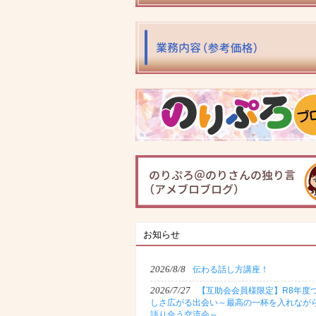
お知らせ
2026/8/8
伝わる話し方講座！
2026/7/27
【互助会会員様限定】R8年度
しさ広がる出会い～最高の一杯を入れなが
語り合う交流会～