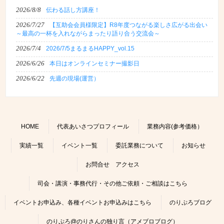
2026/8/8
伝わる話し方講座！
2026/7/27
【互助会会員様限定】R8年度つながる楽しさ広がる出会い
～最高の一杯を入れながらまったり語り合う交流会～
2026/7/4
2026/7/5まるまるHAPPY_vol.15
2026/6/26
本日はオンラインセミナー撮影日
2026/6/22
先週の現場(運営）
HOME
代表あいさつプロフィール
業務内容(参考価格）
実績一覧
イベント一覧
委託業務について
お知らせ
お問合せ アクセス
司会・講演・事務代行・その他ご依頼・ご相談はこちら
イベントお申込み、各種イベントお申込みはこちら
のりぷろブログ
のりぷろ@のりさんの独り言（アメブロブログ）