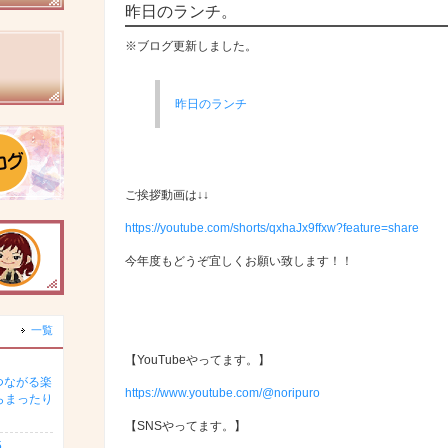
昨日のランチ。
※ブログ更新しました。
昨日のランチ
ご挨拶動画は↓↓
https://youtube.com/shorts/qxhaJx9ffxw?feature=share
今年度もどうぞ宜しくお願い致します！！
一覧
【YouTubeやってます。】
つながる楽
https://www.youtube.com/@noripuro
らまったり
【SNSやってます。】
5