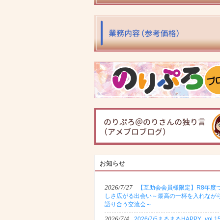
お知らせ
2026/7/27
【互助会会員様限定】R8年度
しさ広がる出会い～最高の一杯を入れなが
語り合う交流会～
2026/7/4
2026/7/5まるまるHAPPY_vol.1