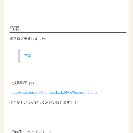
芍薬。
※ブログ更新しました。
芍薬
ご挨拶動画は↓↓
https://youtube.com/shorts/qxhaJx9ffxw?feature=share
今年度もどうぞ宜しくお願い致します！！
【YouTubeやってます。】