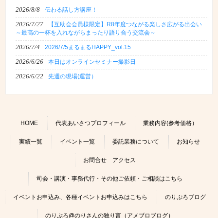
2026/8/8
伝わる話し方講座！
2026/7/27
【互助会会員様限定】R8年度つながる楽しさ広がる出会い
～最高の一杯を入れながらまったり語り合う交流会～
2026/7/4
2026/7/5まるまるHAPPY_vol.15
2026/6/26
本日はオンラインセミナー撮影日
2026/6/22
先週の現場(運営）
HOME
代表あいさつプロフィール
業務内容(参考価格）
実績一覧
イベント一覧
委託業務について
お知らせ
お問合せ アクセス
司会・講演・事務代行・その他ご依頼・ご相談はこちら
イベントお申込み、各種イベントお申込みはこちら
のりぷろブログ
のりぷろ@のりさんの独り言（アメブロブログ）