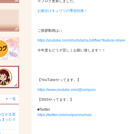
※ブログ更新しました。
お裾分けキュウリの季節到来！
ご挨拶動画は↓↓
https://youtube.com/shorts/qxhaJx9ffxw?feature=share
今年度もどうぞ宜しくお願い致します！！
【YouTubeやってます。】
https://www.youtube.com/@noripuro
一覧
【SNSやってます。】
■Twitter
つながる楽
https://twitter.com/noripuronorisan
らまったり
5