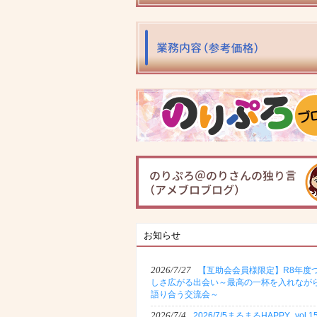
お知らせ
2026/7/27
【互助会会員様限定】R8年度
しさ広がる出会い～最高の一杯を入れなが
語り合う交流会～
2026/7/4
2026/7/5まるまるHAPPY_vol.1