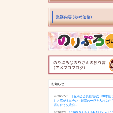
お知らせ
2026/7/27
【互助会会員様限定】R8年度
しさ広がる出会い～最高の一杯を入れなが
語り合う交流会～
2026/7/4
2026/7/5まるまるHAPPY_vol.1