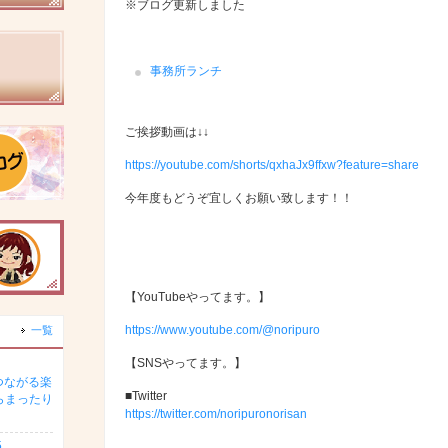
※ブログ更新しました
事務所ランチ
ご挨拶動画は↓↓
https://youtube.com/shorts/qxhaJx9ffxw?feature=share
今年度もどうぞ宜しくお願い致します！！
【YouTubeやってます。】
https://www.youtube.com/@noripuro
一覧
【SNSやってます。】
つながる楽
■Twitter
らまったり
https://twitter.com/noripuronorisan
5