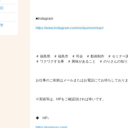
日
■Instagram
島市
https://www.instagram.com/noripuronorisan/
＃ 福島県 ＃ 福島市 ＃ 司会 ＃ 動画制作 ＃ セミナー
＃ ワクワクする事 ＃ 興味があること ＃ のりさんの知
お仕事のご依頼はメールまたはお電話にてお待ちしており
※実績等は、HPをご確認頂ければ幸いです。
◆ HP↓
https://noripuro.com/