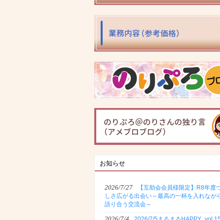
お知らせ
2026/7/27
【互助会会員様限定】R8年度
しさ広がる出会い～最高の一杯を入れなが
語り合う交流会～
2026/7/4
2026/7/5まるまるHAPPY_vol.1