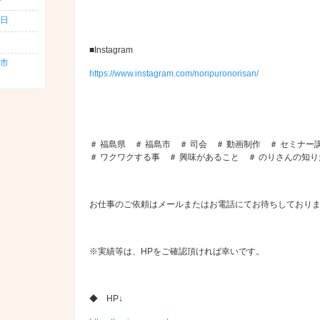
日
■Instagram
島市
https://www.instagram.com/noripuronorisan/
＃ 福島県 ＃ 福島市 ＃ 司会 ＃ 動画制作 ＃ セミナー
＃ ワクワクする事 ＃ 興味があること ＃ のりさんの知
お仕事のご依頼はメールまたはお電話にてお待ちしており
※実績等は、HPをご確認頂ければ幸いです。
◆ HP↓