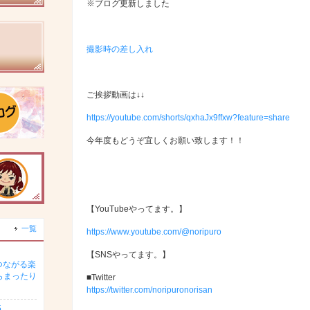
※ブログ更新しました
撮影時の差し入れ
ご挨拶動画は↓↓
https://youtube.com/shorts/qxhaJx9ffxw?feature=share
今年度もどうぞ宜しくお願い致します！！
【YouTubeやってます。】
一覧
https://www.youtube.com/@noripuro
【SNSやってます。】
つながる楽
らまったり
■Twitter
https://twitter.com/noripuronorisan
5