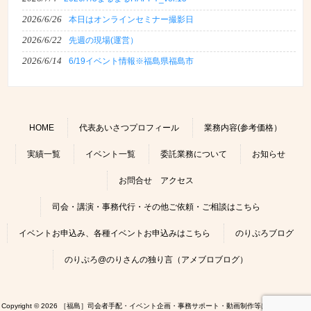
2026/6/26
本日はオンラインセミナー撮影日
2026/6/22
先週の現場(運営）
2026/6/14
6/19イベント情報※福島県福島市
HOME
代表あいさつプロフィール
業務内容(参考価格）
実績一覧
イベント一覧
委託業務について
お知らせ
お問合せ アクセス
司会・講演・事務代行・その他ご依頼・ご相談はこちら
イベントお申込み、各種イベントお申込みはこちら
のりぷろブログ
のりぷろ@のりさんの独り言（アメブロブログ）
Copyright © 2026 ［福島］司会者手配・イベント企画・事務サポート・動画制作等はのりぷろにお