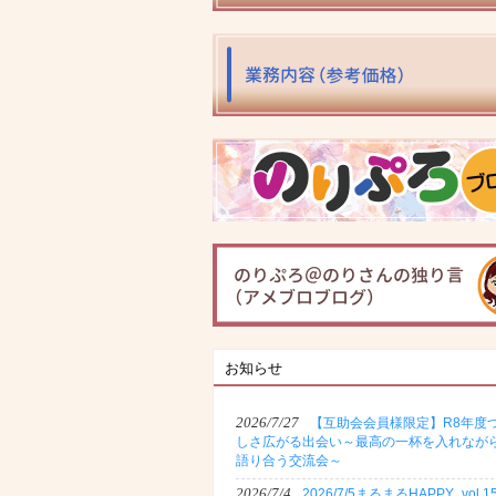
お知らせ
2026/7/27
【互助会会員様限定】R8年度
しさ広がる出会い～最高の一杯を入れなが
語り合う交流会～
2026/7/4
2026/7/5まるまるHAPPY_vol.1