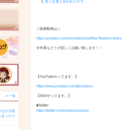
荒くれ者と言われたので…
ご挨拶動画は↓↓
https://youtube.com/shorts/qxhaJx9ffxw?feature=share
今年度もどうぞ宜しくお願い致します！！
【YouTubeやってます。】
https://www.youtube.com/@noripuro
【SNSやってます。】
一覧
■Twitter
https://twitter.com/noripuronorisan
つながる楽
らまったり
5