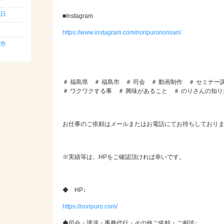
日
■Instagram
https://www.instagram.com/noripuronorisan/
島市
＃ 福島県 ＃ 福島市 ＃ 司会 ＃ 動画制作 ＃ セミナー
＃ ワクワクする事 ＃ 興味があること ＃ のりさんの知
お仕事のご依頼はメールまたはお電話にてお待ちしており
※実績等は、HPをご確認頂ければ幸いです。
◆ HP↓
https://noripuro.com/
◆司会・講演・事務代行・その他ご依頼・ご相談↓