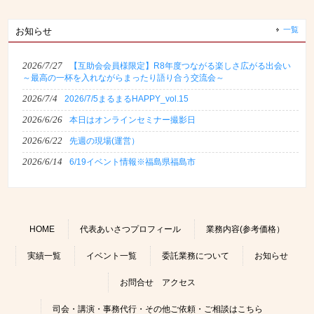
一覧
お知らせ
2026/7/27
【互助会会員様限定】R8年度つながる楽しさ広がる出会い
～最高の一杯を入れながらまったり語り合う交流会～
2026/7/4
2026/7/5まるまるHAPPY_vol.15
2026/6/26
本日はオンラインセミナー撮影日
2026/6/22
先週の現場(運営）
2026/6/14
6/19イベント情報※福島県福島市
HOME
代表あいさつプロフィール
業務内容(参考価格）
実績一覧
イベント一覧
委託業務について
お知らせ
お問合せ アクセス
司会・講演・事務代行・その他ご依頼・ご相談はこちら