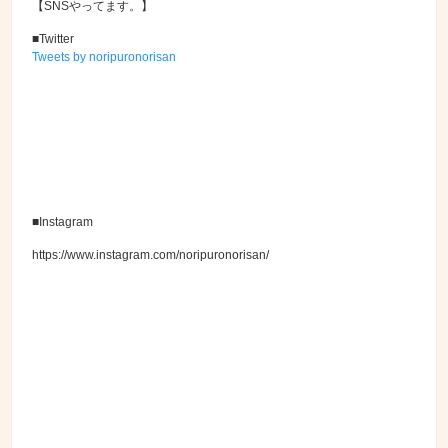
【SNSやってます。】
■Twitter
Tweets by noripuronorisan
■Instagram
https://www.instagram.com/noripuronorisan/