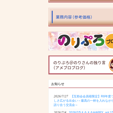
お知らせ
2026/7/27
【互助会会員様限定】R8年度
しさ広がる出会い～最高の一杯を入れなが
語り合う交流会～
2026/7/4
2026/7/5まるまるHAPPY_vol.1