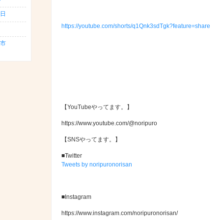
日
https://youtube.com/shorts/q1Qnk3sdTgk?feature=share
島市
【YouTubeやってます。】
https://www.youtube.com/@noripuro
【SNSやってます。】
■Twitter
Tweets by noripuronorisan
■Instagram
https://www.instagram.com/noripuronorisan/