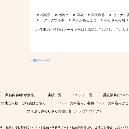
＃ 福島県 ＃ 福島市 ＃ 司会 ＃ 動画制作 ＃ セミナー
＃ ワクワクする事 ＃ 興味があること ＃ のりさんの知
お仕事のご依頼はメールまたはお電話にてお待ちしており
« 前のページ
業務内容(参考価格）
実績一覧
イベント一覧
委託業務につい
その他ご依頼・ご相談はこちら
イベントお申込み、各種イベントお申込みはこ
のりぷろ@のりさんの独り言（アメブロブログ）
 © 2026 ［福島］司会者手配・イベント企画・事務サポート・動画制作等はのりぷろにお任せください All rights