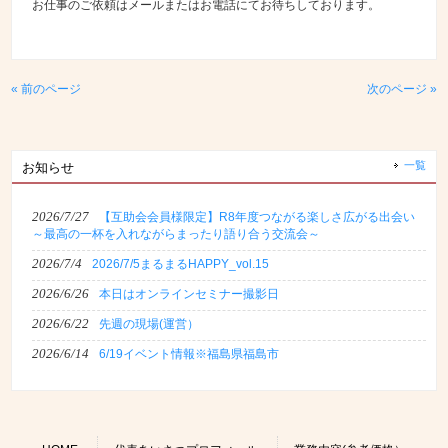
お仕事のご依頼はメールまたはお電話にてお待ちしております。
« 前のページ
次のページ »
一覧
お知らせ
2026/7/27
【互助会会員様限定】R8年度つながる楽しさ広がる出会い
～最高の一杯を入れながらまったり語り合う交流会～
2026/7/4
2026/7/5まるまるHAPPY_vol.15
2026/6/26
本日はオンラインセミナー撮影日
2026/6/22
先週の現場(運営）
2026/6/14
6/19イベント情報※福島県福島市