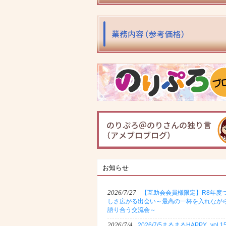
お知らせ
2026/7/27
【互助会会員様限定】R8年度
しさ広がる出会い～最高の一杯を入れなが
語り合う交流会～
2026/7/4
2026/7/5まるまるHAPPY_vol.1