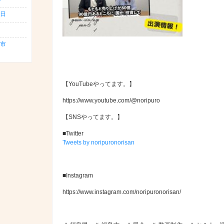
日
島市
【YouTubeやってます。】
https://www.youtube.com/@noripuro
【SNSやってます。】
■Twitter
Tweets by noripuronorisan
■Instagram
https://www.instagram.com/noripuronorisan/