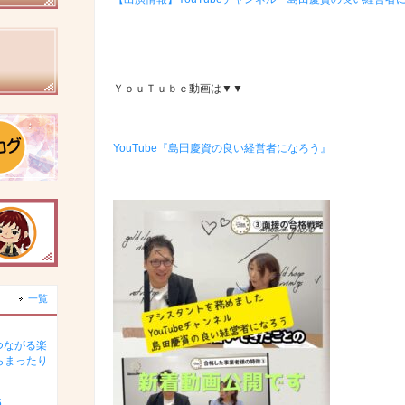
ＹｏｕＴｕｂｅ動画は▼▼
YouTube『島田慶資の良い経営者になろう』
一覧
つながる楽
らまったり
5