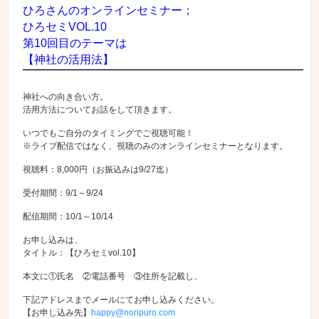
ひろさんのオンラインセミナー；
ひろセミVOL.10
第10回目のテーマは
【神社の活用法】
神社への向き合い方。
活用方法についてお話をして頂きます。
いつでもご自分のタイミングでご視聴可能！
※ライブ配信ではなく、視聴のみのオンラインセミナーとなります。
視聴料：8,000円（お振込みは9/27迄）
受付期間：9/1～9/24
配信期間：10/1～10/14
お申し込みは、
タイトル：【ひろセミvol.10】
本文に①氏名 ②電話番号 ③住所を記載し、
下記アドレスまでメールにてお申し込みください。
【お申し込み先】
happy@noripuro.com