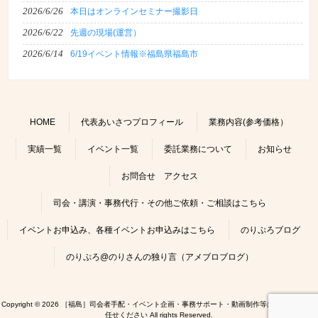
2026/6/26
本日はオンラインセミナー撮影日
2026/6/22
先週の現場(運営）
2026/6/14
6/19イベント情報※福島県福島市
HOME
代表あいさつプロフィール
業務内容(参考価格）
実績一覧
イベント一覧
委託業務について
お知らせ
お問合せ アクセス
司会・講演・事務代行・その他ご依頼・ご相談はこちら
イベントお申込み、各種イベントお申込みはこちら
のりぷろブログ
のりぷろ@のりさんの独り言（アメブロブログ）
Copyright © 2026 ［福島］司会者手配・イベント企画・事務サポート・動画制作等はのりぷろにお
任せください All rights Reserved.