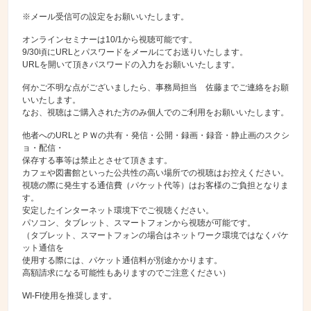
※メール受信可の設定をお願いいたします。
オンラインセミナーは10/1から視聴可能です。
9/30頃にURLとパスワードをメールにてお送りいたします。
URLを開いて頂きパスワードの入力をお願いいたします。
何かご不明な点がございましたら、事務局担当 佐藤までご連絡をお願
いいたします。
なお、視聴はご購入された方のみ個人でのご利用をお願いいたします。
他者へのURLとＰＷの共有・発信・公開・録画・録音・静止画のスクシ
ョ・配信・
保存する事等は禁止とさせて頂きます。
カフェや図書館といった公共性の高い場所での視聴はお控えください。
視聴の際に発生する通信費（パケット代等）はお客様のご負担となりま
す。
安定したインターネット環境下でご視聴ください。
パソコン、タブレット、スマートフォンから視聴が可能です。
（タブレット、スマートフォンの場合はネットワーク環境ではなくパケ
ット通信を
使用する際には、パケット通信料が別途かかります。
高額請求になる可能性もありますのでご注意ください）
WI-FI使用を推奨します。